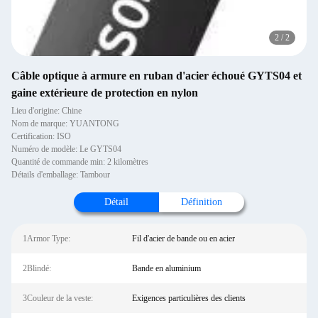
2
/
2
Câble optique à armure en ruban d'acier échoué GYTS04 et
gaine extérieure de protection en nylon
Lieu d'origine: Chine
Nom de marque: YUANTONG
Certification: ISO
Numéro de modèle: Le GYTS04
Quantité de commande min: 2 kilomètres
Détails d'emballage: Tambour
Détail
Définition
1Armor Type:
Fil d'acier de bande ou en acier
2Blindé:
Bande en aluminium
3Couleur de la veste:
Exigences particulières des clients