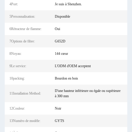
4Port:
Je suis à Shenzhen.
5Personnalisation:
Disponible
6Rétracteur de flamme:
Oui
7Options de fibre:
G652D
8Noyau:
144 cœur
9Le service:
L'ODM d'OEM acceptent
10packing:
Bourdon en bois
D'une hauteur inférieure ou égale ou supérieure
11Installation Method:
à 300 mm
12Couleur:
Noir
13Numéro de modèle:
GYTS