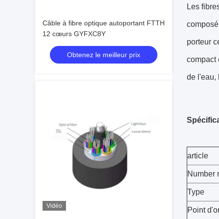
Les fibre
Câble à fibre optique autoportant FTTH
composé r
12 cœurs GYFXC8Y
porteur c
Obtenez le meilleur prix
compact e
de l'eau,
Spécific
article
Number 
Type
Vidéo
Point d'o