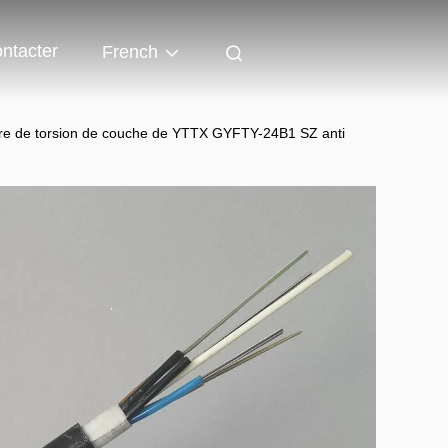
ntacter
French
fibre de torsion de couche de YTTX GYFTY-24B1 SZ anti