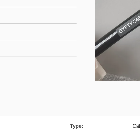
Type:
Câb