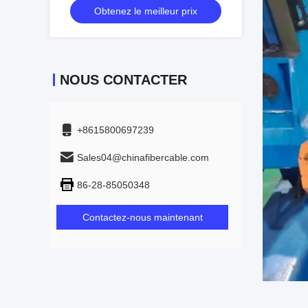
Obtenez le meilleur prix
NOUS CONTACTER
+8615800697239
Sales04@chinafibercable.com
86-28-85050348
Contactez-nous maintenant