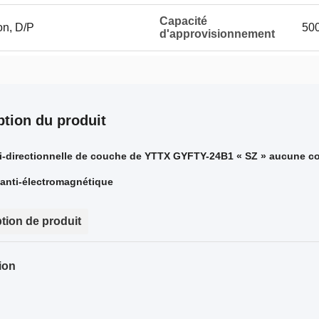
Capacité
on, D/P
50
d'approvisionnement
ption du produit
i-directionnelle de couche de YTTX GYFTY-24B1 « SZ » aucune co
 anti-électromagnétique
tion de produit
ion