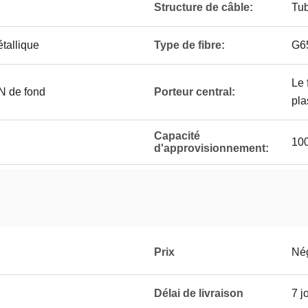
Structure de câble:
Tub
étallique
Type de fibre:
G6
Le 
N de fond
Porteur central:
pla
Capacité
100
d'approvisionnement:
Prix
Né
Délai de livraison
7 j