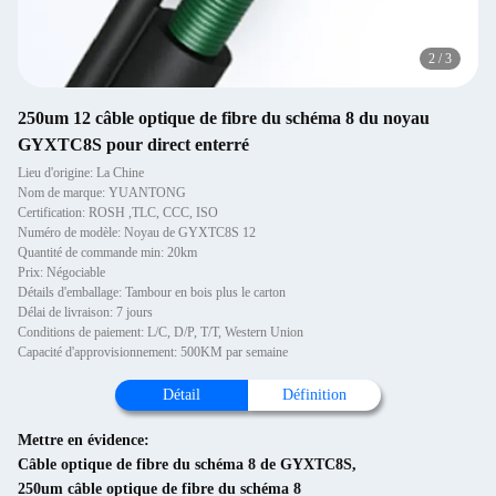
2
/
3
250um 12 câble optique de fibre du schéma 8 du noyau
GYXTC8S pour direct enterré
Lieu d'origine: La Chine
Nom de marque: YUANTONG
Certification: ROSH ,TLC, CCC, ISO
Numéro de modèle: Noyau de GYXTC8S 12
Quantité de commande min: 20km
Prix: Négociable
Détails d'emballage: Tambour en bois plus le carton
Délai de livraison: 7 jours
Conditions de paiement: L/C, D/P, T/T, Western Union
Capacité d'approvisionnement: 500KM par semaine
Détail
Définition
Mettre en évidence:
Câble optique de fibre du schéma 8 de GYXTC8S
,
250um câble optique de fibre du schéma 8