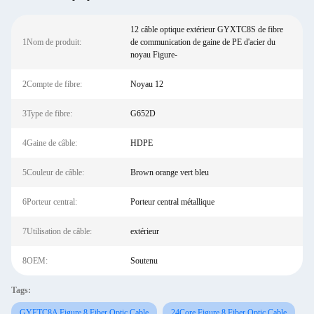
12 câble optique extérieur GYXTC8S de fibre
1Nom de produit:
de communication de gaine de PE d'acier du
noyau Figure-
2Compte de fibre:
Noyau 12
3Type de fibre:
G652D
4Gaine de câble:
HDPE
5Couleur de câble:
Brown orange vert bleu
6Porteur central:
Porteur central métallique
7Utilisation de câble:
extérieur
8OEM:
Soutenu
Tags:
GYFTC8A Figure 8 Fiber Optic Cable
24Core Figure 8 Fiber Optic Cable